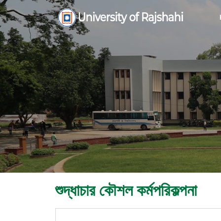
শুদ্ধাচার কৌশল কর্মপরিকল্পনা